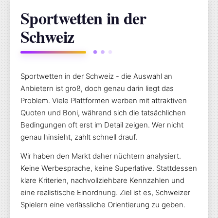
Sportwetten in der
Schweiz
Sportwetten in der Schweiz - die Auswahl an
Anbietern ist groß, doch genau darin liegt das
Problem. Viele Plattformen werben mit attraktiven
Quoten und Boni, während sich die tatsächlichen
Bedingungen oft erst im Detail zeigen. Wer nicht
genau hinsieht, zahlt schnell drauf.
Wir haben den Markt daher nüchtern analysiert.
Keine Werbesprache, keine Superlative. Stattdessen
klare Kriterien, nachvollziehbare Kennzahlen und
eine realistische Einordnung. Ziel ist es, Schweizer
Spielern eine verlässliche Orientierung zu geben.