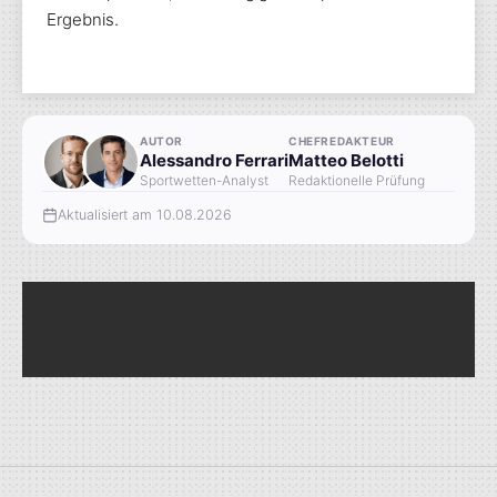
Ergebnis.
AUTOR
CHEFREDAKTEUR
Alessandro Ferrari
Matteo Belotti
Sportwetten-Analyst
Redaktionelle Prüfung
Aktualisiert am 10.08.2026